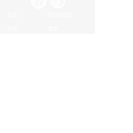
首页
我们的团队
研究
图库
最新动态
出版物
关于我们
联系我们
招聘
联系方式
东莞理工学院（DGUT）&
国立艺术与
工艺学院 (CNAM)
DGUT-CNAM学院（DCI）
松山湖区大学路1号