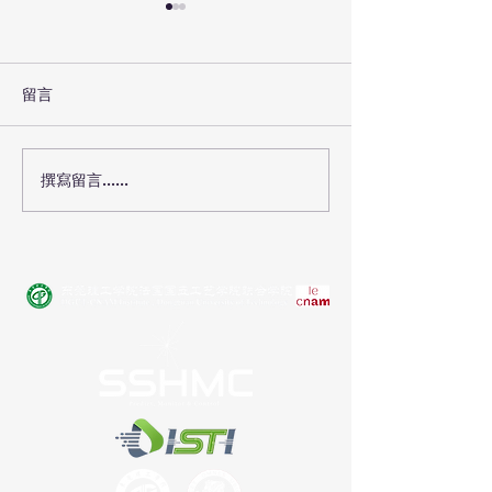
留言
撰寫留言......
中法卓越论坛 | Joseph
SSHMC实验室
ZARKA & David BASSIR
工智能葡萄酒分
目